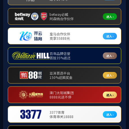
基金申报辅导会
河海大学郭苏教授团队在可再生
2023-08-14
第一页
<<上一页
下一页>>
尾页
能源多能互补利用研究方面取得
新进展