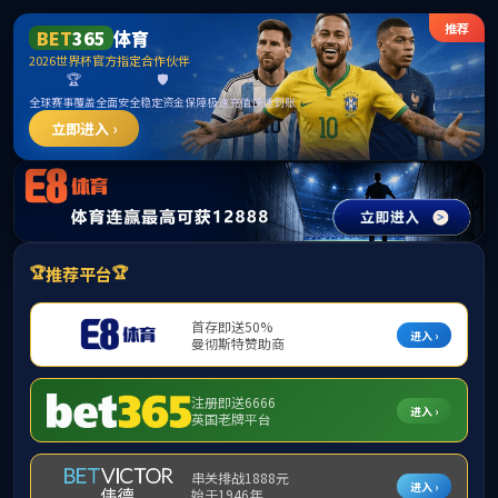
PA电子·(中国大陆)官方网站
学校主页
领导信箱
科研动态
科研动态
首页
/
科研动态
我院召开2024年江苏省自然科学
2024-03-26