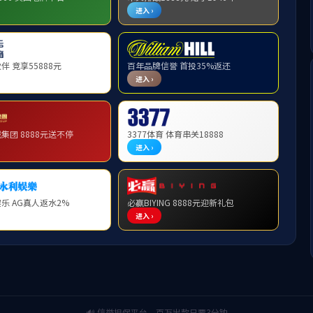
党委召开深入贯彻中央八项规定精神学习教育启动会
志获2024年度民主测评优秀的通报表扬
每页
15
记录
总