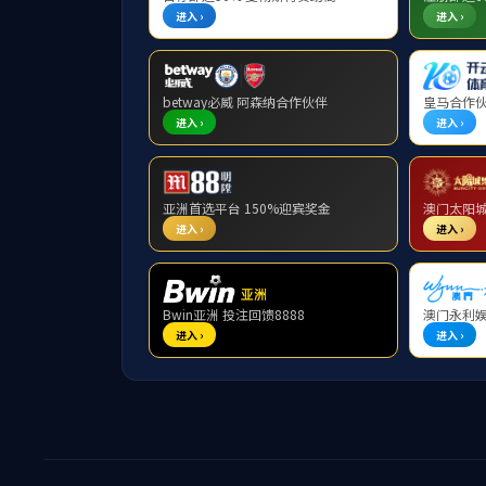
党群动态
工会
PA电子官网
关于王沛等同