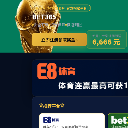
学院概况
师资队伍
学科建
学科建设
学科概况