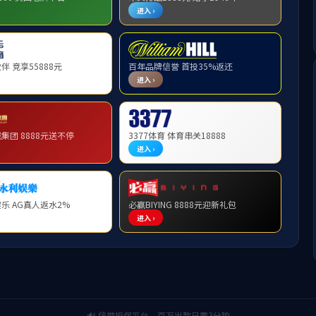
院学科由新能源科学与工程、储能科学与工程两个二级
模达到
30人，储能科学与工程专业师资队伍规模达到20
部）；科研经费达到2000万元/年；实验平台基本建成，
然科学基金3-5项，纵向科研项目5项左右。重点发展
及安全利用
是PA电子官网长期建设的特色学科方向，将在风资源
、风电机组结构一体化设计及可靠性设计、海上风电机
控制、风电场故障诊断、数字孪生风电场、含风电能源
强化特色建设，支撑学校新能源学科的发展。重点在大
风电场高效可靠运行相关的理论和技术、国产化软件平