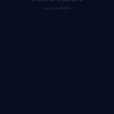
系统
是PA电子官网长期建设的特色学科方向，在太阳能光
；同时在太阳能资源评估与预测，太阳能新型高效光伏
能化规划、设计与运维、光热镜
-塔协同优化设计与运
术升级；此外，在风光电催化制氢装备与系统领域积极
设计优化和智能运行的相关理论和技术、系统智慧运维
系统
是PA电子官网布局的重点发展研究领域。基于储能领
考虑，结合河海大学优势学科以及学科特色，该方向将
电池、钠电池、液流电池等），拓展氢能、压缩空气储
能源发电技术的耦合集成研究。该方向将围绕先进储能