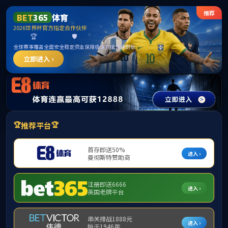
PA电子·(中国大陆)官方网站
学校主页
领导信箱
校区照片
发布者：王怡
发布时间：2025-04-28
浏览次数：