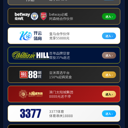
程亚军
部门：PA电子官网
电话：
电子邮件：20231097@hhu.edu.cn
邮编：213022
葛立超
部门：PA电子官网
电话：
电子邮件：lcge@hhu.edu.cn
邮编：211100